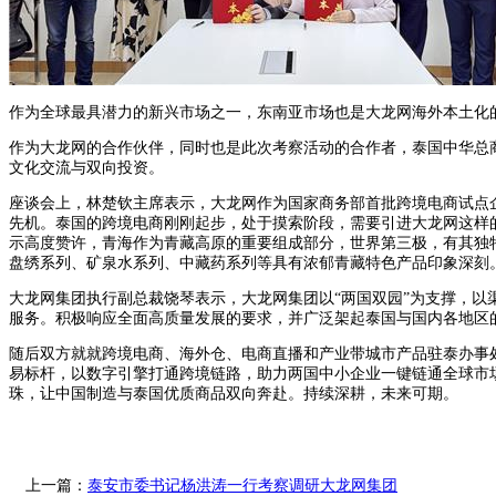
作为全球最具潜力的新兴市场之一，东南亚市场也是大龙网海外本土化
作为大龙网的合作伙伴，同时也是此次考察活动的合作者，泰国中华总
文化交流与双向投资。
座谈会上，林楚钦主席表示，大龙网作为国家商务部首批跨境电商试点
先机。泰国的跨境电商刚刚起步，处于摸索阶段，需要引进大龙网这样
示高度赞许，青海作为青藏高原的重要组成部分，世界第三极，有其独
盘绣系列、矿泉水系列、中藏药系列等具有浓郁青藏特色产品印象深刻
大龙网集团执行副总裁饶琴表示，大龙网集团以“两国双园”为支撑，以
服务。积极响应全面高质量发展的要求，并广泛架起泰国与国内各地区
随后双方就就跨境电商、海外仓、电商直播和产业带城市产品驻泰办事处
易标杆，以数字引擎打通跨境链路，助力两国中小企业一键链通全球市
珠，让中国制造与泰国优质商品双向奔赴。持续深耕，未来可期。
上一篇：
泰安市委书记杨洪涛一行考察调研大龙网集团