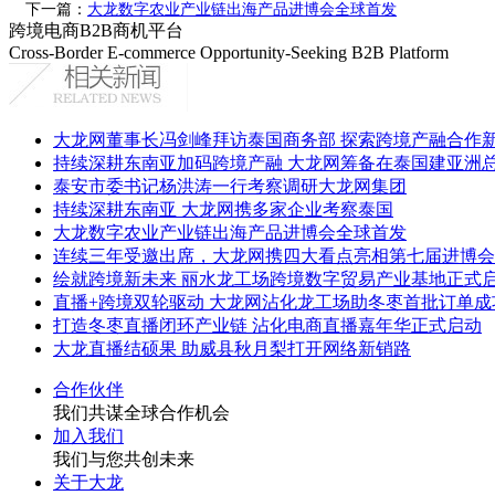
下一篇：
大龙数字农业产业链出海产品进博会全球首发
跨境电商B2B商机平台
Cross-Border E-commerce Opportunity-Seeking B2B Platform
大龙网董事长冯剑峰拜访泰国商务部 探索跨境产融合作
持续深耕东南亚加码跨境产融 大龙网筹备在泰国建亚洲
泰安市委书记杨洪涛一行考察调研大龙网集团
持续深耕东南亚 大龙网携多家企业考察泰国
大龙数字农业产业链出海产品进博会全球首发
连续三年受邀出席，大龙网携四大看点亮相第七届进博会
绘就跨境新未来 丽水龙工场跨境数字贸易产业基地正式
直播+跨境双轮驱动 大龙网沾化龙工场助冬枣首批订单
打造冬枣直播闭环产业链 沾化电商直播嘉年华正式启动
大龙直播结硕果 助威县秋月梨打开网络新销路
合作伙伴
我们共谋全球合作机会
加入我们
我们与您共创未来
关于大龙