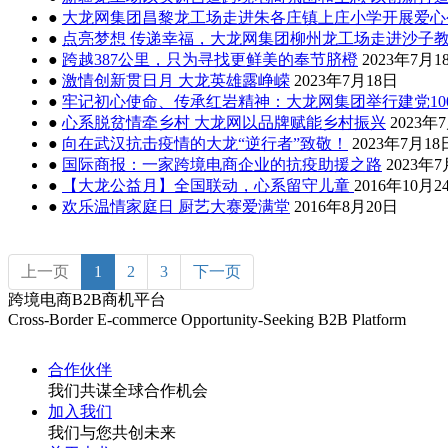
●
大龙网集团昌黎龙工场走进朱各庄镇上庄小学开展爱心
●
点亮梦想 传递幸福，大龙网集团柳州龙工场走进沙子
●
跨越387公里，只为寻找更鲜美的奉节脐橙
2023年7月1
●
激情创新贯日月 大龙英雄露峥嵘
2023年7月18日
●
牢记初心使命、传承红岩精神：大龙网集团举行建党10
●
心系脱贫情牵乡村 大龙网以品牌赋能乡村振兴
2023年
●
向在武汉抗击疫情的大龙“逆行者”致敬！
2023年7月18
●
国际商报：一家跨境电商企业的抗疫助援之路
2023年
●
【大龙公益月】全国联动，心系留守儿童
2016年10月2
●
欢乐温情家庭日 厨艺大赛爱满堂
2016年8月20日
上一页
1
2
3
下一页
跨境电商B2B商机平台
Cross-Border E-commerce Opportunity-Seeking B2B Platform
合作伙伴
我们共谋全球合作机会
加入我们
我们与您共创未来