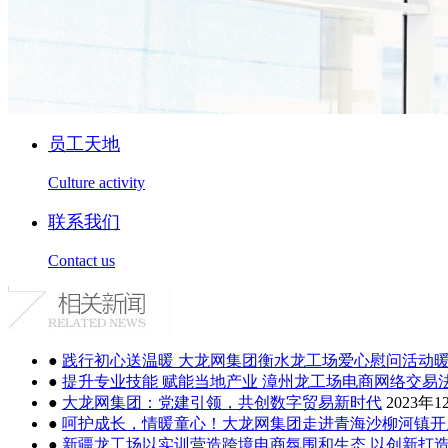
员工天地
Culture activity
联系我们
Contact us
●
践行初心送温暖 大龙网集团衡水龙工场爱心慰问活动
●
提升专业技能 赋能当地产业 漳州龙工场电商网络交易
●
大龙网集团：党建引领，共创数字贸易新时代
2023年1
●
呵护成长，情暖童心！大龙网集团走进青海沙柳河镇开
●
新疆龙工场以实训营造跨境电商氛围和生态 以创新打