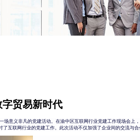
数字贸易新时代
来了一场意义非凡的党建活动。在渝中区互联网行业党建工作现场会上，
讨了互联网行业的党建工作。此次活动不仅加强了企业间的交流与合