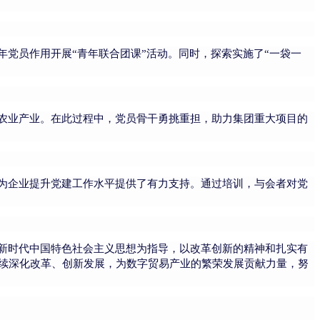
年党员作用开展
“青年联合团课”活动。同时，探索实施了“一袋一
农业产业。在此过程中，党员骨干勇挑重担，助力集团重大项目的
为企业提升党建工作水平提供了有力支持。通过培训，与会者对党
新时代中国特色社会主义思想为指导，以改革创新的精神和扎实有
续深化改革、创新发展，为数字贸易产业的繁荣发展贡献力量
，
努