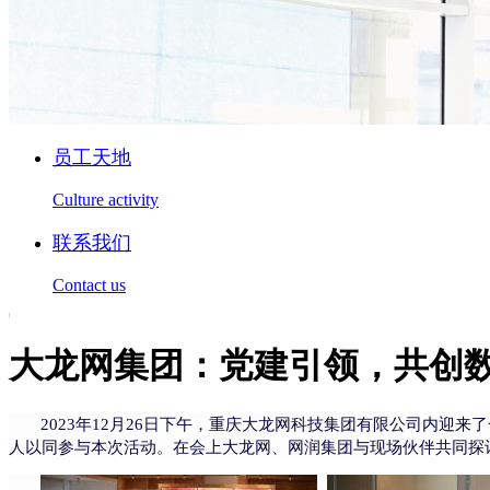
员工天地
Culture activity
联系我们
Contact us
大龙网集团：党建引领，共创
2023年12月26日下午，重庆大龙网科技集团有限公司内迎
人以同参与本次活动。在会上
大龙网、网润集团与
现场伙伴
共同探