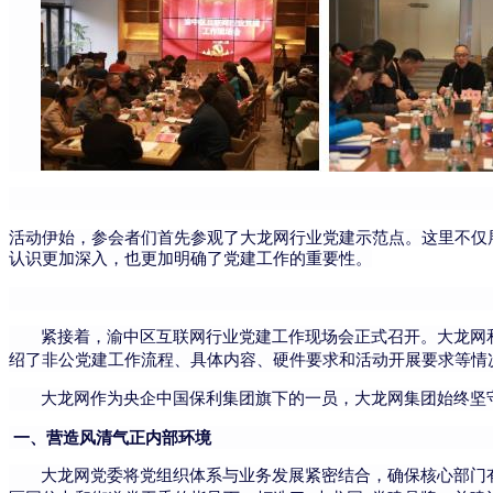
活动伊始，参会者们首先参观了大龙网行业党建示范点。这里不仅
认识更加深入，也更加明确了党建工作的重要性。
紧接着，渝中区互联网行业党建工作现场会正式召开。大龙网
绍了非公党建工作流程、具体内容、硬件要求和活动开展要求等情
大龙网
作为央企中国保利集团旗下的一员，大龙网集团始终坚
一、营造风清气正内部环境
大龙网党委将党组织体系与业务发展紧密结合，确保核心部门