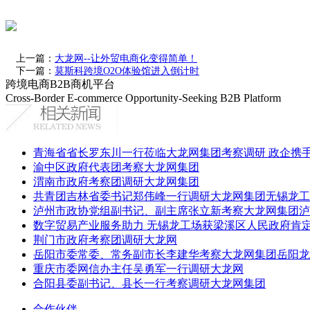
上一篇：
大龙网--让外贸电商化变得简单！
下一篇：
莫斯科跨境O2O体验馆进入倒计时
跨境电商B2B商机平台
Cross-Border E-commerce Opportunity-Seeking B2B Platform
青海省省长罗东川一行莅临大龙网集团考察调研 政企携
渝中区政府代表团考察大龙网集团
渭南市政府考察团调研大龙网集团
共青团吉林省委书记郑伟峰一行调研大龙网集团无锡龙工
泸州市政协党组副书记、副主席张立新考察大龙网集团泸
数字贸易产业服务助力 无锡龙工场获梁溪区人民政府肯
荆门市政府考察团调研大龙网
岳阳市委常委、常务副市长李建华考察大龙网集团岳阳龙
重庆市委网信办主任吴勇军一行调研大龙网
合阳县委副书记、县长一行考察调研大龙网集团
合作伙伴