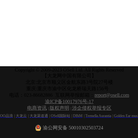
Copyright © 2009-2023 OSell Ltd. All Rights Reserved
【大龙网中国有限公司】
北京:北京市顺义区金航东路3号院27号楼
重庆:重庆市渝中区化龙桥瑞天路156号
电话：023-86682886 互联网举报邮箱：
report@osell.com
渝ICP备10017976号-17
电商资讯
版权声明
涉企侵权举报专区
|
|
NOO品浪
|
大龙云
|
大龙渠道通
|
OSell国际站
|
DBiM
|
Tremella Aurantia
|
Golden Ear mu
渝公网安备 50010302503724