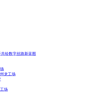
手共绘数字丝路新蓝图
场
州龙工场
定
工场