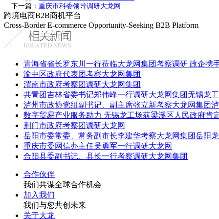
下一篇：
重庆市科委领导调研大龙网
跨境电商B2B商机平台
Cross-Border E-commerce Opportunity-Seeking B2B Platform
青海省省长罗东川一行莅临大龙网集团考察调研 政企携
渝中区政府代表团考察大龙网集团
渭南市政府考察团调研大龙网集团
共青团吉林省委书记郑伟峰一行调研大龙网集团无锡龙工
泸州市政协党组副书记、副主席张立新考察大龙网集团泸
数字贸易产业服务助力 无锡龙工场获梁溪区人民政府肯
荆门市政府考察团调研大龙网
岳阳市委常委、常务副市长李建华考察大龙网集团岳阳龙
重庆市委网信办主任吴勇军一行调研大龙网
合阳县委副书记、县长一行考察调研大龙网集团
合作伙伴
我们共谋全球合作机会
加入我们
我们与您共创未来
关于大龙