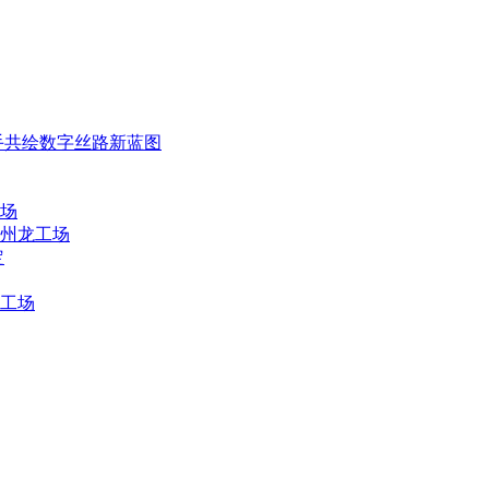
手共绘数字丝路新蓝图
场
州龙工场
定
工场