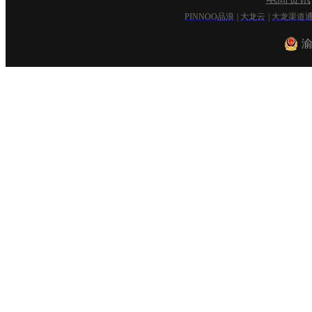
PINNOO品浪
|
大龙云
|
大龙渠道
渝