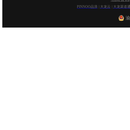
PINNOO品浪
|
大龙云
|
大龙渠道
渝