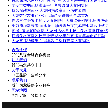
持续深耕东南亚加码跨境产融 大龙网筹备在泰国建亚洲
泰安市委书记杨洪涛一行考察调研大龙网集团
持续深耕东南亚 大龙网携多家企业考察泰国
大龙数字农业产业链出海产品进博会全球首发
连续三年受邀出席，大龙网携四大看点亮相第七届进博会
绘就跨境新未来 丽水龙工场跨境数字贸易产业基地正式
直播+跨境双轮驱动 大龙网沾化龙工场助冬枣首批订单
打造冬枣直播闭环产业链 沾化电商直播嘉年华正式启动
大龙直播结硕果 助威县秋月梨打开网络新销路
合作伙伴
我们共谋全球合作机会
加入我们
我们与您共创未来
关于大龙
中国品牌，全球分享
联系我们
我们为您提供专业解答
网站地图
网址导航，轻松浏览