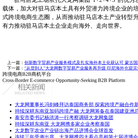
载体，加大对驻马店本土具有外贸潜力跨境企业的
式跨境电商生态圈，从而推动驻马店本土产业转型
有力推动驻马店本土企业走向海外、走向世界。
上一篇：
创新数字贸易产业服务模式及扎实海外本土化获认可 蒙古
下一篇：
“从货到人”大龙网数字贸易产业服务再升级 印尼海外仓迎
跨境电商B2B商机平台
Cross-Border E-commerce Opportunity-Seeking B2B Platform
大龙网董事长冯剑峰拜访泰国商务部 探索跨境产融合作
持续深耕东南亚加码跨境产融 大龙网筹备在泰国建亚洲
泰安市委书记杨洪涛一行考察调研大龙网集团
持续深耕东南亚 大龙网携多家企业考察泰国
大龙数字农业产业链出海产品进博会全球首发
连续三年受邀出席，大龙网携四大看点亮相第七届进博会