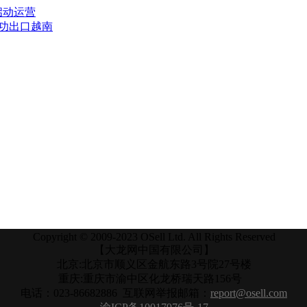
启动运营
成功出口越南
Copyright © 2009-2023 OSell Ltd. All Rights Reserved
【大龙网中国有限公司】
北京:北京市顺义区金航东路3号院27号楼
重庆:重庆市渝中区化龙桥瑞天路156号
电话：023-86682886 互联网举报邮箱：
report@osell.com