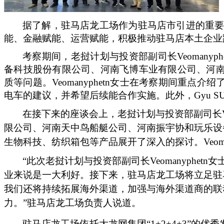
据了解，驻马店龙工场作为驻马店市引进的重
能、金融赋能、运营赋能，积极推动驻马店本土企业
考察期间，老挝计划与投资部副司长
Veoman
备科技股份有限公司、河南飞博车业有限公司、河
质等问题。Veomanyphetn女士在考察期间
电车的建议，并希望后续能合作实施。此外，Gyu 
在接下来的座谈会上，老挝计划与投资部副司长
限公司、河南天中鸟船艇公司、河南振宇协和玩乐设
生物科技、纺织箱包等产品展开了深入的探讨。Veom
“此次老挝计划与投资部副司长Veomanyphetn女
业来说是一大利好。接下来，驻马店龙工场将立足驻
我们还将持续拓展海外渠道，加强与海外渠道商的联
力。”驻马店龙工场负责人说道。
驻马店龙工场依托大龙网集团
“1+2+4+3