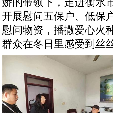
娇
的带领下，
走进
衡水
开展慰问五保户、
低保
慰问物资，播撒爱心火
群众在冬日里感受到丝