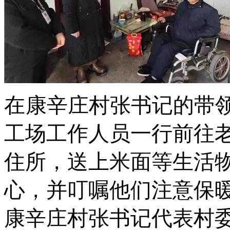
在
康辛庄
村
张书记
的带
工场工作人员一行前往
住所，送上米面等生活
心，并叮嘱他们注意保
康辛庄
村
张书记代表村